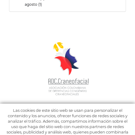
agosto (1)
Datos De La Asociación
Las cookies de este sitio web se usan para personalizar el
3238792094
contenido y los anuncios, ofrecer funciones de redes sociales y
analizar el tráfico. Además, compartimos información sobre el
contactenos@adccraneofacial.org
uso que haga del sitio web con nuestros partners de redes
Cra Novena Nª 53 - 58 Oficina 304
sociales, publicidad y análisis web, quienes pueden combinarla