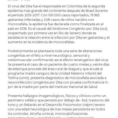
El virus del Zika fue el responsable en Colombia de la segunda
epidemia más grande del continente después de Brasil durante
el período 2015-2017. Con 100.000 casos reportados, 19.963
gestantes infectadas y 248 casos de niños nacidos con
microcefalia, la epidemia fue declarada como finalizada en el
país en 2016. Es el causal del Síndrome Congénito por Zika (scz),
sospechado por primera vez en Río de Janeiro donde se
estableció la relación entre la infección por Zika en gestantes y el
aumento en la incidencia de microcefalias.
Posteriormente se plantearía toda una serie de alteraciones
congénitas en el feto a nivel neurológico, sensorial y
osteomuscular confirmando así el efecto teratogénico del virus.
Se presenta el caso de un paciente de cuatro meses y veinte días
de edad que procede del área rural de Ibagué y que acude al
programa madre canguro de la Unidad Materno Infantil del
Tolima (umit); presenta diagnóstico de microcefalia asociada a
neuroinfección congénita por Zika con prueba confirmatoria rt-
pcr de la madre por parte del Instituto Nacional de Salud.
Presenta hallazgos imagenológicos, físicos y clínicos como un
perímetro cefálico que persiste por debajo de -3sd, trastorno del
tono y un Retardo en el Desarrollo Psicomotor (rdpm) severo
con una edad neurológica de tres meses persistente en todos
los controles. Atrofia cortical, microcalcificaciones